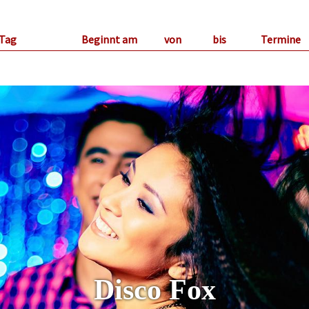
Tag
Beginnt am
von
bis
Termine
Disco Fox