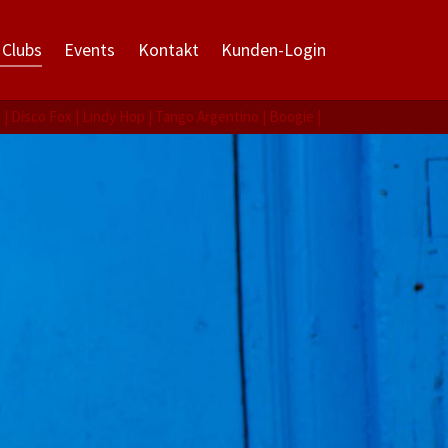
 Clubs
Events
Kontakt
Kunden-Login
a
Disco Fox
Lindy Hop
Tango Argentino
Boogie