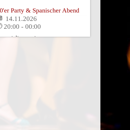
0'er Party & Spanischer Abend
14.11.2026
20:00 - 00:00
eranstaltungsort:
anzwelt Bergmann
egen den kleinen Hunger können Sie
ei uns Tapasteller* in unterschiedlichen
rößen [...]
Mehr