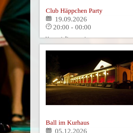
Club Häppchen Party
19.09.2026
20:00 - 00:00
Veranstaltungsort:
Baden Baden
Bitte bringen Sie ein Kleinigkeit für
unser Buffet mit. Z.b.: Salat, Kuchen
o.ä.Eintritt [...]
Mehr
Ball im Kurhaus
05.12.2026