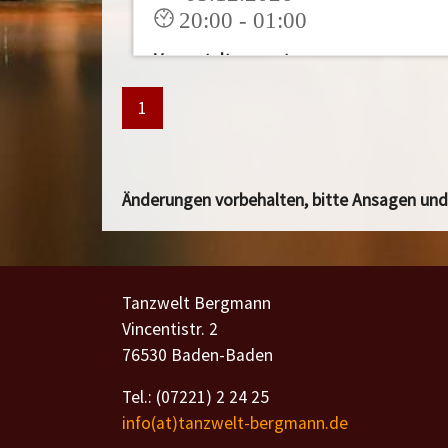
20:00 - 01:00
Veranstaltungsort:
Kurhaus Baden-Baden
1
Einlass: 19.30 UhrVeranstaltungsort:
Kurhaus Baden-BadenDetails folgen.
Änderungen vorbehalten, bitte Ansagen un
Mehr
Tanzwelt Bergmann
Vincentistr. 2
76530 Baden-Baden
Tel.: (07221) 2 24 25
info(at)tanzwelt-bergmann.de