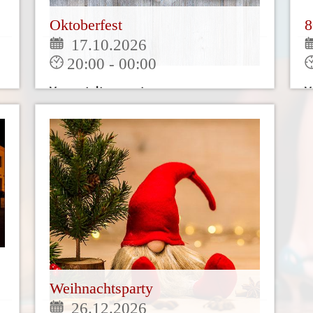
Oktoberfest
8
17.10.2026
20:00 - 00:00
Veranstaltungsort:
V
Baden Baden
T
Wenn Sie möchten, dürfen Sie gerne in
G
Trachtenmode erscheinen,gegen den
b
kleinen Hunger [...]
G
Mehr
Weihnachtsparty
26.12.2026