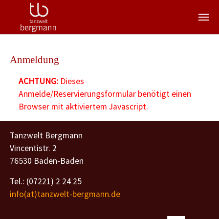
Zum Hauptinhalt springen
Anmeldung
ACHTUNG:
Dieses
Anmelde/Reservierungsformular benötigt einen
Browser mit aktiviertem Javascript.
Tanzwelt Bergmann
Vincentistr. 2
76530 Baden-Baden
Tel.: (07221) 2 24 25
info(at)tanzwelt-bergmann.de